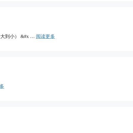
从大到小） &#x …
阅读更多
多