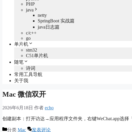
PHP
java
netty
SpringBoot 实战篇
java日志篇
c/c++
go
单片机
stm32
C51单片机
随笔
诗词
常用工具导航
关于我
Mac 微信双开
2026年6月18日
作者
echo
创建副本：打开访达→应用程序文件夹，右键WeChat.app选
分类
Mac
发表评论