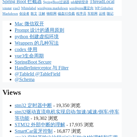
Spring Boot 拦截器
ThreadLocal
SpringBoot过滤器
ssh秘钥登录
vmstat
vue3
Whitelabel
wordpress markdown
wordpress重定向
WP Githuber
Markdown
创业者
散文
注解
物联网
磁盘IO负载
程序员
车联网
运维
随记
Mac 微信双开
Prompt 设计的通用原则
python 创建虚拟环境
Wrappers 的几种写法
codex 使用
vue3生命周期
SpringBoot Secure
HandlerInterceptor 与 Filter
@TableId @TableField
@Schema
Views
stm32 定时器中断
- 19,350 浏览
stm32驱动直流电机实现启动/加速/减速/倒车/停车
等功能
- 19,302 浏览
STM32 外部中断的理解
- 17,935 浏览
SmartCar蓝牙控制
- 16,877 浏览